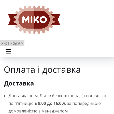
В
и
б
р
Оплата і доставка
а
т
Доставка
и
Доставка по м. Львів безкоштовна, (з понеділка
м
по п’ятницю
з 9:00 до 16:00
), за попередньою
о
домовленістю з менеджером.
в